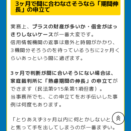
3ヶ月で間に合わなさそうなら「期間伸
長」の申立て
実務上、
プラスの財産が多いか・借金がはっ
きりしないケース
が一番大変です。
信用情報機関の返事は意外と時間がかかり、
3機関分そろうのを待っているうちに2ヶ月く
らいあっという間に過ぎます。
3ヶ月で判断が間に合いそうにない場合は、
家庭裁判所に「熟慮期間の伸長」の申立て
が
できます（民法第915条第1項但書）。
当事務所でも、この申立てをお手伝いした事
例は何度もあります。
「とりあえず3ヶ月以内に何とかしないと」
と焦って手を出してしまうのが一番まずい。