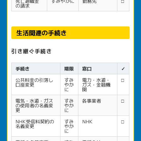
死亡退職金
すみやかに
勤務先
□
の請求
生活関連の手続き
引き継ぐ手続き
手続き
期限
窓口
✓
公共料金の引落し
すみ
電力・水道・
□
口座変更
やか
ガス・金融機
に
関
電気・水道・ガス
すみ
各事業者
□
の使用者の名義変
やか
更
に
NHK受信料契約の
すみ
NHK
□
名義変更
やか
に