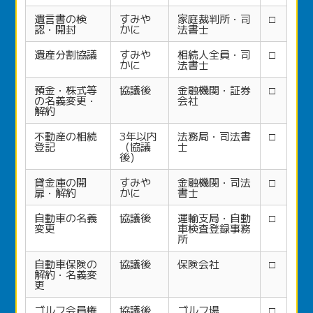
遺言書の検
すみや
家庭裁判所・司
□
認・開封
かに
法書士
遺産分割協議
すみや
相続人全員・司
□
かに
法書士
預金・株式等
協議後
金融機関・証券
□
の名義変更・
会社
解約
不動産の相続
3年以内
法務局・司法書
□
登記
（協議
士
後）
貸金庫の開
すみや
金融機関・司法
□
扉・解約
かに
書士
自動車の名義
協議後
運輸支局・自動
□
変更
車検査登録事務
所
自動車保険の
協議後
保険会社
□
解約・名義変
更
ゴルフ会員権
協議後
ゴルフ場
□