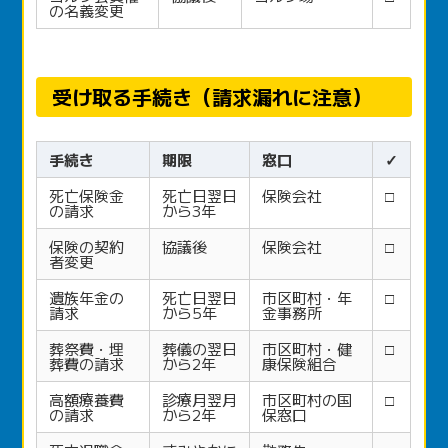
の名義変更
受け取る手続き（請求漏れに注意）
手続き
期限
窓口
✓
死亡保険金
死亡日翌日
保険会社
□
の請求
から3年
保険の契約
協議後
保険会社
□
者変更
遺族年金の
死亡日翌日
市区町村・年
□
請求
から5年
金事務所
葬祭費・埋
葬儀の翌日
市区町村・健
□
葬費の請求
から2年
康保険組合
高額療養費
診療月翌月
市区町村の国
□
の請求
から2年
保窓口