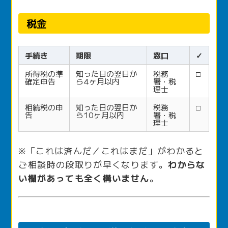
税金
手続き
期限
窓口
✓
所得税の準
知った日の翌日か
税務
□
確定申告
ら4ヶ月以内
署・税
理士
相続税の申
知った日の翌日か
税務
□
告
ら10ヶ月以内
署・税
理士
※「これは済んだ／これはまだ」がわかると
ご相談時の段取りが早くなります。
わからな
い欄があっても全く構いません
。