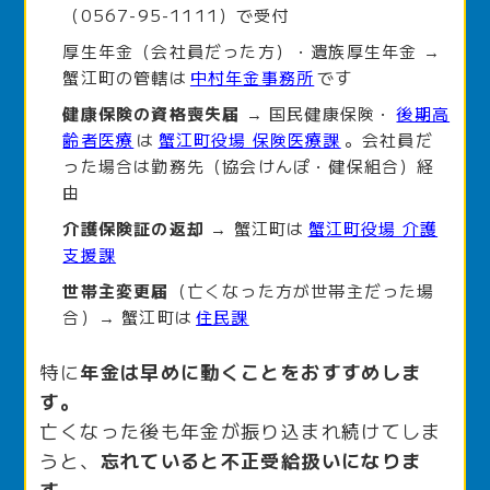
（0567-95-1111）で受付
厚生年金（会社員だった方）・遺族厚生年金 →
蟹江町の管轄は
中村年金事務所
です
健康保険の資格喪失届
→ 国民健康保険・
後期高
齢者医療
は
蟹江町役場 保険医療課
。会社員だ
った場合は勤務先（協会けんぽ・健保組合）経
由
介護保険証の返却
→ 蟹江町は
蟹江町役場 介護
支援課
世帯主変更届
（亡くなった方が世帯主だった場
合）→ 蟹江町は
住民課
特に
年金は早めに動くことをおすすめしま
す。
亡くなった後も年金が振り込まれ続けてしま
うと、
忘れていると不正受給扱いになりま
す。