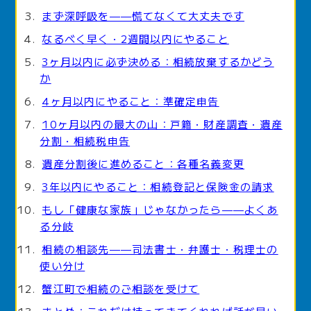
まず深呼吸を——慌てなくて大丈夫です
なるべく早く・2週間以内にやること
3ヶ月以内に必ず決める：相続放棄するかどう
か
4ヶ月以内にやること：準確定申告
10ヶ月以内の最大の山：戸籍・財産調査・遺産
分割・相続税申告
遺産分割後に進めること：各種名義変更
3年以内にやること：相続登記と保険金の請求
もし「健康な家族」じゃなかったら——よくあ
る分岐
相続の相談先——司法書士・弁護士・税理士の
使い分け
蟹江町で相続のご相談を受けて