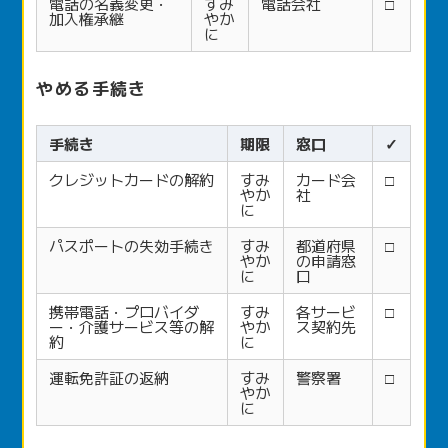
電話の名義変更・
すみ
電話会社
□
加入権承継
やか
に
やめる手続き
手続き
期限
窓口
✓
クレジットカードの解約
すみ
カード会
□
やか
社
に
パスポートの失効手続き
すみ
都道府県
□
やか
の申請窓
に
口
携帯電話・プロバイダ
すみ
各サービ
□
ー・介護サービス等の解
やか
ス契約先
約
に
運転免許証の返納
すみ
警察署
□
やか
に