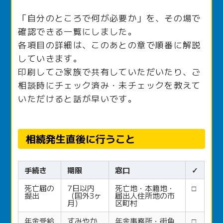
「自分のところで何が必要か」を、その場で
確認できる一覧にしました。
各項目の詳細は、このあとの章で順番に解説
していきます。
印刷してご家族で共有していただいたり、ご
相談時にチェック済み・未チェックを教えて
いただけると話が早いです。
相続発生直後に行うこと
手続き
期限
窓口
✓
死亡届の
7日以内
死亡地・本籍地・
□
提出
（国外3ヶ
届出人住所地の市
月）
区町村
年金受給
すみやか
年金事務所・街角
□