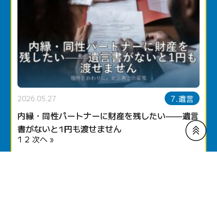
7.遺言
2026.05.27
内縁・同性パートナーに財産を残したい——遺言
書がないと1円も渡せません
1
2
次へ »