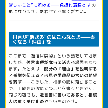
ほしいこと”も頼める——負担付遺贈とは
の
形になります。あわせてご覧ください。
付言が“活きる”のはこんなとき——書
くなら「理由」を
ここまで「過信は禁物」という話をしてきま
したが、
付言事項が本当に活きる場面
もあり
ます。たとえば、
配分の「理由」を説明する
／感謝を伝える／形見や愛蔵品の扱いの希望
を残す
——こうした、相手の腑に落ちること
や、手続きの役に立つことを書くときです。
同じ内容でも、
遺言書に書いてあると、相続
人は重く受け止め
やすいものです。