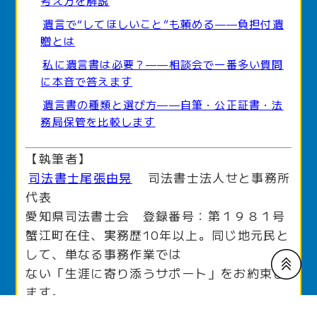
考え方を解説
遺言で“してほしいこと”も頼める——負担付遺
贈とは
私に遺言書は必要？——相談会で一番多い質問
に本音で答えます
遺言書の種類と選び方——自筆・公正証書・法
務局保管を比較します
【執筆者】
司法書士尾張由晃
司法書士法人せと事務所
代表
愛知県司法書士会 登録番号：第１９８１号
蟹江町在住、実務歴10年以上。同じ地元民と
して、単なる事務作業では
ない「生涯に寄り添うサポート」をお約束し
ます。