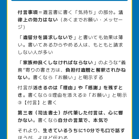
付言事項
＝遺言書に書く「気持ち」の部分。
法
律上の効力はない
（あくまでお願い・メッセー
ジ）
「
遺留分を請求しないで
」と書いても効果は薄
い。書いてあるからやめる人は、もともと請求
しない人が多い
「
家族仲良くしなければならない
」のような“義
務”寄りの書き方は、
負担付遺贈と解釈されかね
ない
。書くなら「お願い」と明示する
付言が
活きるのは「理由」や「感謝」を残すと
き
。書くなら①理由を添える②「お願い」と明示
③【付言】と書く
第三者（司法書士）が代筆した付言は、心に響
かない
。書くなら
自分の言葉で、本気で
それより、
生きているうちに10分でも口で話す
ほうが、よほど伝わる