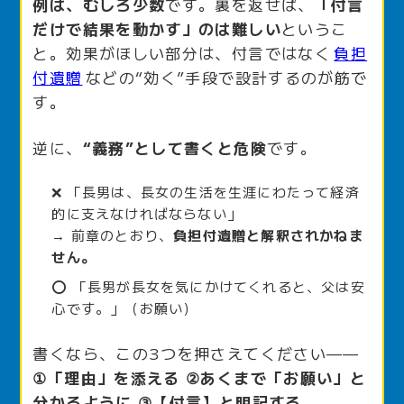
例は、むしろ少数
です。裏を返せば、
「付言
だけで結果を動かす」のは難しい
というこ
と。効果がほしい部分は、付言ではなく
負担
付遺贈
などの“効く”手段で設計するのが筋で
す。
逆に、
“義務”として書くと危険
です。
❌ 「長男は、長女の生活を生涯にわたって経済
的に支えなければならない」
→ 前章のとおり、
負担付遺贈と解釈されかねま
せん。
⭕ 「長男が長女を気にかけてくれると、父は安
心です。」（お願い）
書くなら、この3つを押さえてください——
①「理由」を添える ②あくまで「お願い」と
分かるように ③【付言】と明記する。