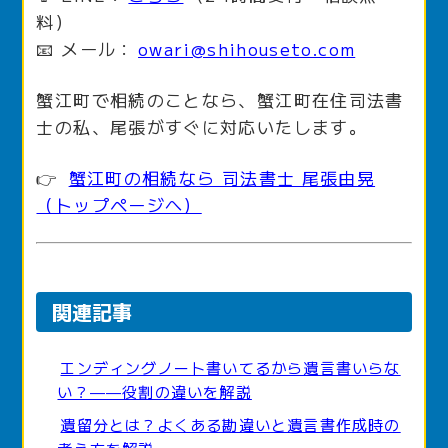
料）
📧 メール：
owari@shihouseto.com
蟹江町で相続のことなら、蟹江町在住司法書
士の私、尾張がすぐに対応いたします。
👉
蟹江町の相続なら 司法書士 尾張由晃
（トップページへ）
関連記事
エンディングノート書いてるから遺言書いらな
い？——役割の違いを解説
遺留分とは？よくある勘違いと遺言書作成時の