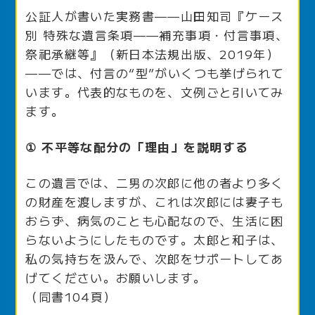
公証人が書いた実務書——山田知司『ケース
別 特殊な遺言条項——補充事項・付言事項、
祭祀承継等』（新日本法規出版、2019年）
——では、付言の“型”がいくつも挙げられて
います。代表的なものを、文例ごと引いてみ
ます。
① 不平等な配分の「理由」を説明する
この遺言では、二男の次郎に他の者より多く
の財産を渡しますが、これは次郎には妻子も
おらず、病気のことも心配なので、生活に困
らないようにしたものです。太郎と和子は、
私の気持ちを汲んで、次郎をサポートしてあ
げてください。お願いします。
（同書104頁）