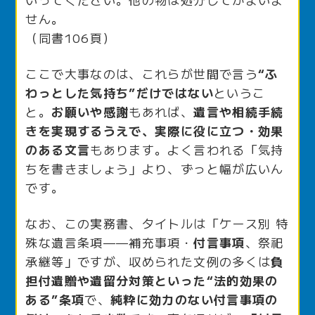
せん。
（同書106頁）
ここで大事なのは、これらが世間で言う
“ふ
わっとした気持ち”だけではない
というこ
と。
お願いや感謝
もあれば、
遺言や相続手続
きを実現するうえで、実際に役に立つ・効果
のある文言
もあります。よく言われる「気持
ちを書きましょう」より、ずっと幅が広いん
です。
なお、この実務書、タイトルは「ケース別 特
殊な遺言条項——補充事項・
付言事項
、祭祀
承継等」ですが、収められた文例の多くは
負
担付遺贈や遺留分対策といった“法的効果の
ある”条項
で、
純粋に効力のない付言事項の