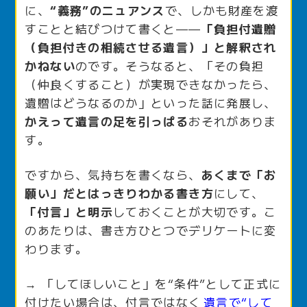
に、
“義務”のニュアンス
で、しかも財産を渡
すことと結びつけて書くと——
「負担付遺贈
（負担付きの相続させる遺言）」と解釈され
かねない
のです。そうなると、「その負担
（仲良くすること）が実現できなかったら、
遺贈はどうなるのか」といった話に発展し、
かえって遺言の足を引っぱる
おそれがありま
す。
ですから、気持ちを書くなら、
あくまで「お
願い」だとはっきりわかる書き方
にして、
「付言」と明示
しておくことが大切です。こ
のあたりは、書き方ひとつでデリケートに変
わります。
→ 「してほしいこと」を“条件”として正式に
付けたい場合は、付言ではなく
遺言で“して