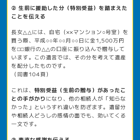
② 生前に援助した分（特別受益）を踏まえた
ことを伝える
長女△△には、自宅（××マンション○号室）を
買う際、平成○○年○○月○○日に金1,500万円
を□□銀行の△△の口座に振り込んで贈与して
います。この遺言では、その分を考えて遺産
を配分したものです。
（同書104頁）
これは、
特別受益（生前の贈与）があったこ
との手がかり
になり、他の相続人が「知らな
かった」というすれ違いを防ぎます。遺留分
や相続人どうしの感情の面でも、効いてくる
一文です。
③ 素直な感謝を伝える