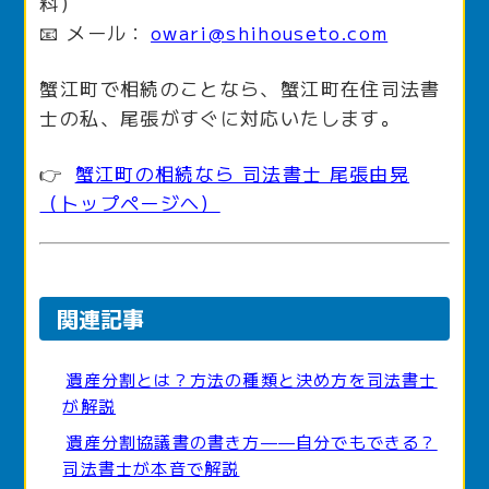
料）
📧 メール：
owari@shihouseto.com
蟹江町で相続のことなら、蟹江町在住司法書
士の私、尾張がすぐに対応いたします。
👉
蟹江町の相続なら 司法書士 尾張由晃
（トップページへ）
関連記事
遺産分割とは？方法の種類と決め方を司法書士
が解説
遺産分割協議書の書き方——自分でもできる？
司法書士が本音で解説