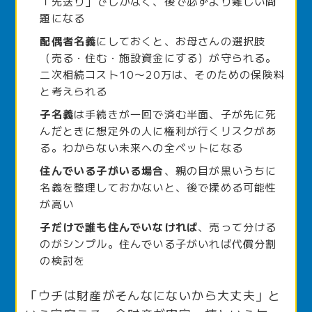
「先送り」でしかなく、後で必ずより難しい問
題になる
配偶者名義
にしておくと、お母さんの選択肢
（売る・住む・施設資金にする）が守られる。
二次相続コスト10〜20万は、そのための保険料
と考えられる
子名義
は手続きが一回で済む半面、子が先に死
んだときに想定外の人に権利が行くリスクがあ
る。わからない未来への全ベットになる
住んでいる子がいる場合
、親の目が黒いうちに
名義を整理しておかないと、後で揉める可能性
が高い
子だけで誰も住んでいなければ
、売って分ける
のがシンプル。住んでいる子がいれば代償分割
の検討を
「ウチは財産がそんなにないから大丈夫」と