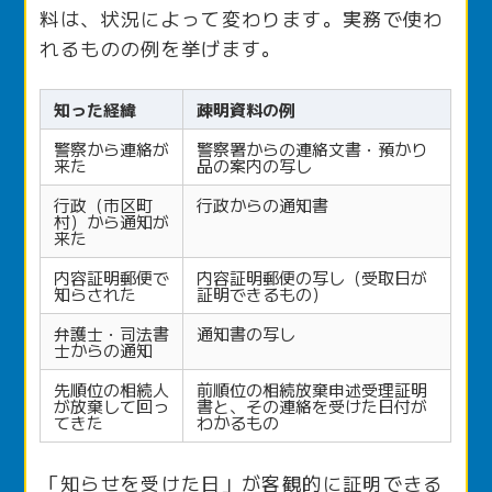
料は、状況によって変わります。実務で使わ
れるものの例を挙げます。
知った経緯
疎明資料の例
警察から連絡が
警察署からの連絡文書・預かり
来た
品の案内の写し
行政（市区町
行政からの通知書
村）から通知が
来た
内容証明郵便で
内容証明郵便の写し（受取日が
知らされた
証明できるもの）
弁護士・司法書
通知書の写し
士からの通知
先順位の相続人
前順位の相続放棄申述受理証明
が放棄して回っ
書と、その連絡を受けた日付が
てきた
わかるもの
「知らせを受けた日」が客観的に証明できる