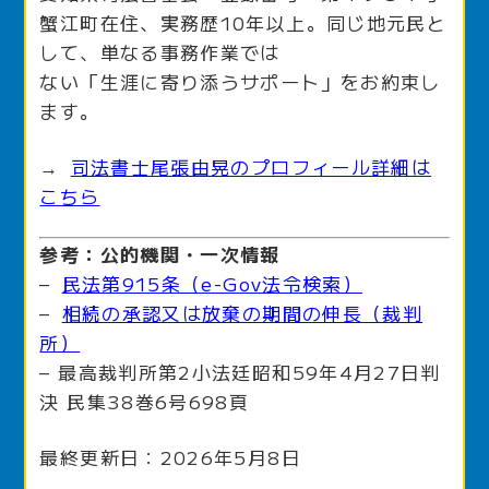
蟹江町在住、実務歴10年以上。同じ地元民と
して、単なる事務作業では
ない「生涯に寄り添うサポート」をお約束し
ます。
→
司法書士尾張由晃のプロフィール詳細は
こちら
参考：公的機関・一次情報
–
民法第915条（e-Gov法令検索）
–
相続の承認又は放棄の期間の伸長（裁判
所）
– 最高裁判所第2小法廷昭和59年4月27日判
決 民集38巻6号698頁
最終更新日：2026年5月8日