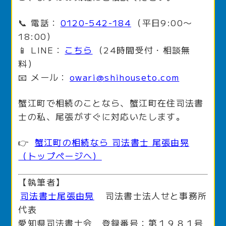
📞 電話：
0120-542-184
（平日9:00〜
18:00）
📱 LINE：
こちら
（24時間受付・相談無
料）
📧 メール：
owari@shihouseto.com
蟹江町で相続のことなら、蟹江町在住司法書
士の私、尾張がすぐに対応いたします。
👉
蟹江町の相続なら 司法書士 尾張由晃
（トップページへ）
【執筆者】
司法書士尾張由晃
司法書士法人せと事務所
代表
愛知県司法書士会 登録番号：第１９８１号