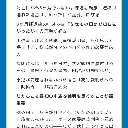
死亡日から3ヶ月ではない。疎遠な親族・連絡が
遅れた場合は、知った日が起算点になる
3ヶ月経過後の申述では「
なぜその日まで知らな
かったか
」の疎明が必要
申述書に加えて別紙（事情説明書）を作成して
提出する。様式がないので自分で作る必要があ
る
疎明資料は「知った日付」を客観的に裏付ける
もの（警察・行政の書面、内容証明郵便など）
申述が受理されなかった場合は高等裁判所への
即時抗告——非常に大変
だからこそ最初の申述で疎明を尽くすことが最
重要
例外的に「財産がないと信じたため知っていて
も放棄しなかった」ケースは最高裁判例で認め
られたことがある——ただし裁判まで争って出