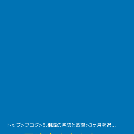
トップ
>
ブログ
>
5.相続の承認と放棄
>
3ヶ月を過ぎても相続放棄できる？——起算点は「死亡日」ではなく「知った日」から