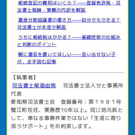
相続登記の費用はいくら？——登録免許税・司
法書士報酬・実費の内訳を解説
遺産分割協議書の書き方——自分でもできる？
司法書士が本音で解説
うちに相続税はかかる？——基礎控除の仕組み
と判断のポイント
親に遺言を書いてほしい——言い出せない子
が、まず読む記事
【執筆者】
司法書士尾張由晃
司法書士法人せと事務所
代表
愛知県司法書士会 登録番号：第１９８１号
蟹江町在住、実務歴10年以上。同じ地元民と
して、単なる事務作業ではない「生涯に寄り
添うサポート」をお約束します。