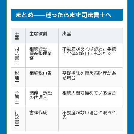
まとめ——迷ったらまず司法書士へ
士
主な役割
出番
業
司
相続登記・
不動産があれば必須。手続
法
遺産整理業
き全体の窓口にもなれる
書
務
士
税
相続税申告
基礎控除を超える財産があ
理
る場合
士
弁
調停・訴訟
相続人間で揉めている場合
護
の代理人
士
行
書類作成
不動産がない場合に限られ
政
る
書
士