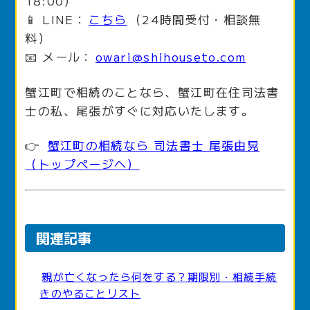
18:00）
📱 LINE：
こちら
（24時間受付・相談無
料）
📧 メール：
owari@shihouseto.com
蟹江町で相続のことなら、蟹江町在住司法書
士の私、尾張がすぐに対応いたします。
👉
蟹江町の相続なら 司法書士 尾張由晃
（トップページへ）
関連記事
親が亡くなったら何をする？期限別・相続手続
きのやることリスト