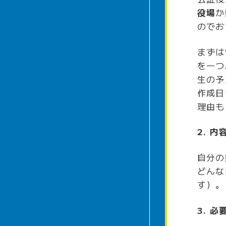
役場
か
のでお
まずは
を一つ
生の予
作成日
理由も
2. 
自分の
どんな
す）。
3. 