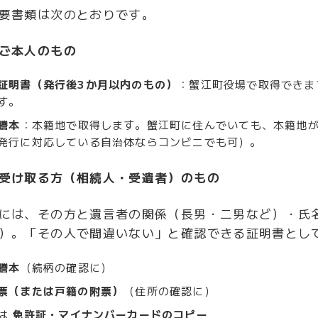
要書類は次のとおりです。
ご本人のもの
証明書（発行後3か月以内のもの）
：蟹江町役場で取得できま
す。
謄本
：本籍地で取得します。蟹江町に住んでいても、本籍地
発行に対応している自治体ならコンビニでも可）。
受け取る方（相続人・受遺者）のもの
には、その方と遺言者の関係（長男・二男など）・氏
）。「その人で間違いない」と確認できる証明書とし
謄本
（続柄の確認に）
票（または戸籍の附票）
（住所の確認に）
は
免許証・マイナンバーカードのコピー