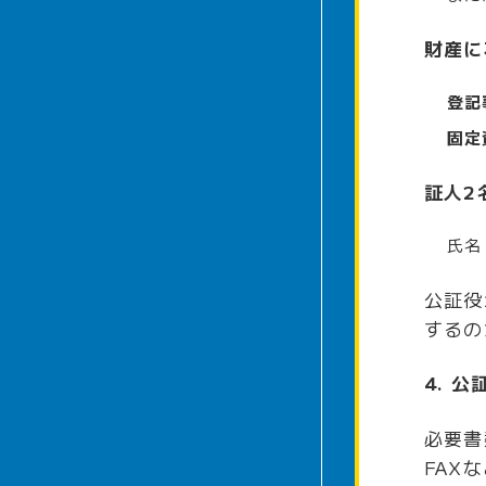
財産に
登記
固定
証人2
氏名
公証役
するの
4. 
必要書
FAX