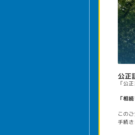
公正
「公正
「相続
このご
手続き