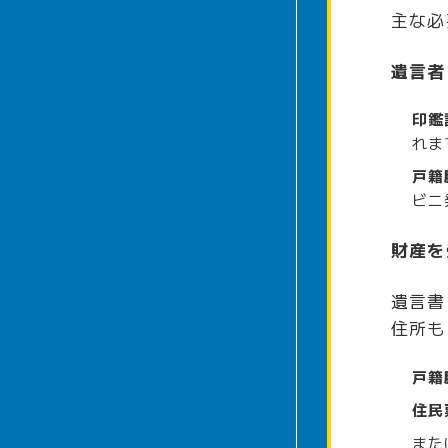
主な必
遺言者
印鑑
れま
戸籍
ビニ
財産を
遺言書
住所も
戸籍
住民
また