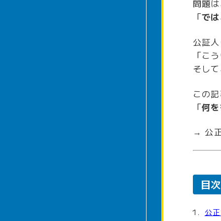
問題は
「
では
公証人
「こう
そして
この記
「
何を
→ 公
目次
公正