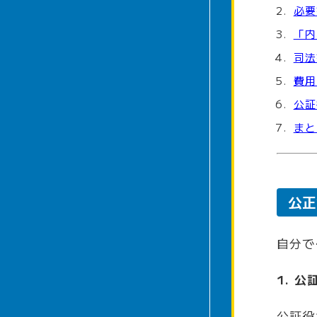
必要
「内
司法
費用
公証
まと
公正
自分で
1. 
公証役