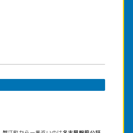
。蟹江町から一番近いのは
名古屋駅前公証